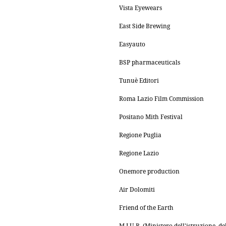
Vista Eyewears
East Side Brewing
Easyauto
BSP pharmaceuticals
Tunuè Editori
Roma Lazio Film Commission
Positano Mith Festival
Regione Puglia
Regione Lazio
Onemore production
Air Dolomiti
Friend of the Earth
M.I.U.R. (Ministero dell'istruzione, de