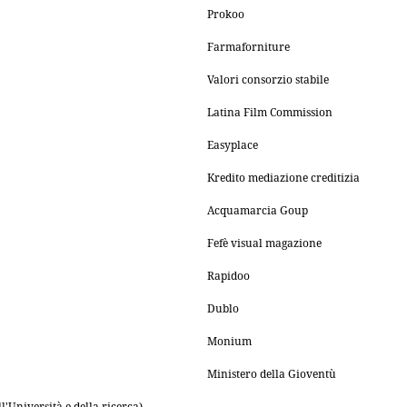
Prokoo
Farmaforniture
Valori consorzio stabile
Latina Film Commission
Easyplace
Kredito mediazione creditizia
Acquamarcia Goup
Fefè visual magazione
Rapidoo
Dublo
Monium
Ministero della Gioventù
ll'Università e della ricerca)