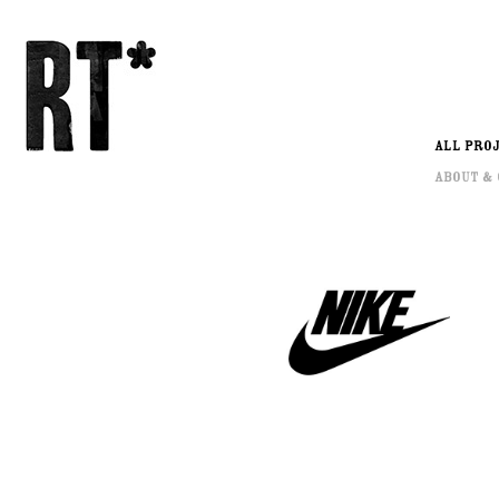
ALL PRO
About &