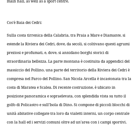
main hall, as well as a sport centre.
Cos'è Baia dei Cedri:
Sulla costa tirrenica della Calabria, tra Praia a Mare e Diamante, si
estende la Riviera dei Cedri, dove, da secoli, si coltivano questi agrumi
preziosi e profumati, e, dove, si annidano borghi storici di
straordinaria bellezza. La parte montana è costituita da appendici del
massiccio del Pollino, una parte del territorio della Riviera dei Cedri è
compresa nel Parco del Pollino. San Nicola Arcella è incastonata tra la
costa di Maratea e Scalea. Di recente costruzione, è ubicato in
posizione panoramica e sopraelevata, con splendida vista su tutto il
golfo di Policastro e sull’Isola di Dino. Si compone di piccoli blocchi di
unità abitative collegate tra loro da vialetti interni, un corpo centrale
con la hall ed i servizi comuni oltre ad un’area con i campi sportivi.