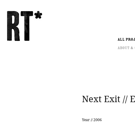
ALL PRO
About &
Next Exit //
Year // 2006